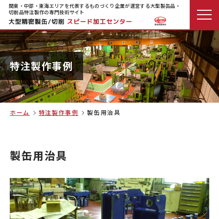
関東・中部・東海エリアを代表するものづくり企業が運営する大型製缶品・
切削品特注製作の専門技術サイト
特注製作事例
ホーム
特注製作事例
製缶用治具
製缶用治具