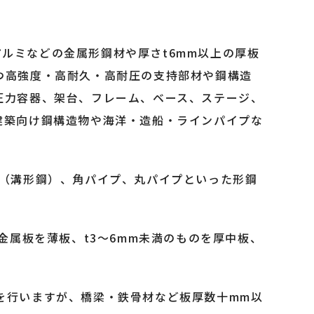
・アルミなどの金属形鋼材や厚さt6mm以上の厚板
つ高強度・高耐久・高耐圧の支持部材や鋼構造
圧力容器、架台、フレーム、ベース、ステージ、
建築向け鋼構造物や海洋・造船・ラインパイプな
材（溝形鋼）、角パイプ、丸パイプといった形鋼
金属板を薄板、t3～6mm未満のものを厚中板、
を行いますが、橋梁・鉄骨材など板厚数十mm以