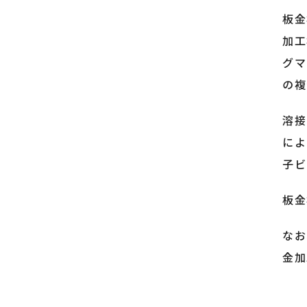
板金
加工
グマ
の複
溶接
によ
子ビ
板金
なお
金加