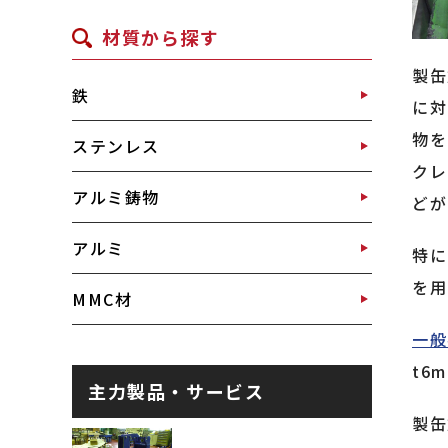
材質から探す
製缶
鉄
に対
物を
ステンレス
クレ
アルミ鋳物
どが
アルミ
特に
を用
MMC材
一般
t6
主力製品・サービス
製缶