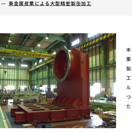
東金属産業による大型精密製缶加工
本
業
製
工
ル
つ
た