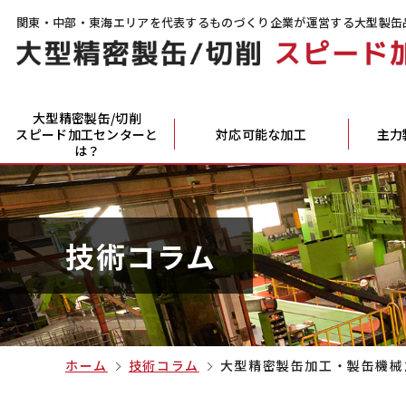
関東・中部・東海エリアを代表するものづくり企業が運営する大型製缶
大型精密製缶/切削
スピード加工センターと
対応可能な加工
主力
は？
技術コラム
ホーム
技術コラム
大型精密製缶加工・製缶機械