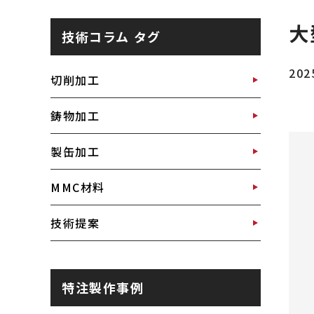
大
技術コラム タグ
202
切削加工
鋳物加工
製缶加工
MMC材料
技術提案
特注製作事例